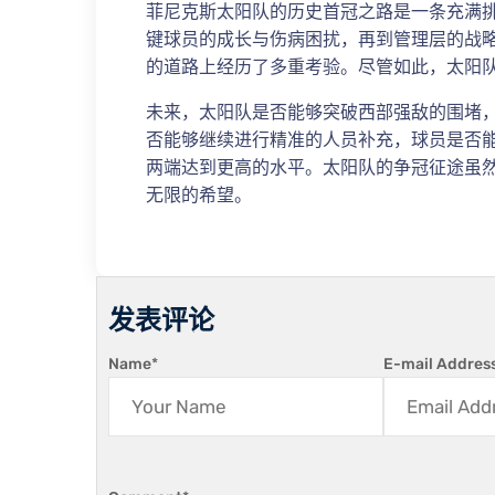
菲尼克斯太阳队的历史首冠之路是一条充满
键球员的成长与伤病困扰，再到管理层的战
的道路上经历了多重考验。尽管如此，太阳
未来，太阳队是否能够突破西部强敌的围堵
否能够继续进行精准的人员补充，球员是否
两端达到更高的水平。太阳队的争冠征途虽
无限的希望。
发表评论
Name
*
E-mail Addres