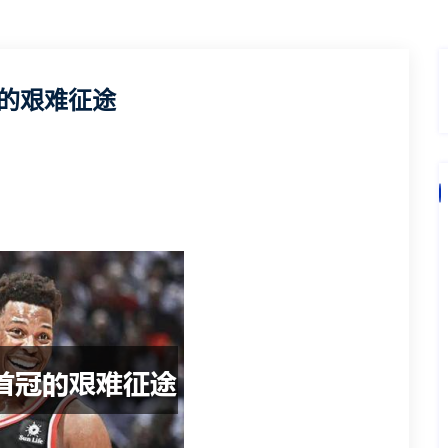
的艰难征途