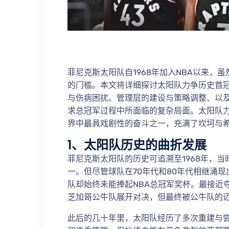
菲尼克斯太阳队自1968年加入NBA以来，
的门槛。本文将详细探讨太阳队力争历史首
与伤病困扰、管理层的建设与策略调整、以
求总冠军过程中所面临的复杂局面。太阳队
界中最具戏剧性的奋斗之一，充满了坎坷与
1、太阳队历史的曲折发展
菲尼克斯太阳队的历史可追溯至1968年，
一。但尽管球队在70年代和80年代相继涌现
队却始终未能捧起NBA总冠军奖杯。最接近夺
芝加哥公牛队展开对决，但最终被公牛队的迈
此后的几十年里，太阳队经历了多次重建与