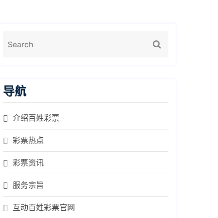
导航
介绍百姓彩票
彩票热点
彩票资讯
服务宗旨
互动百姓彩票官网