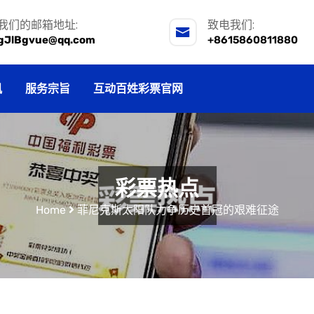
我们的邮箱地址:
致电我们:
gJlBgvue@qq.com
+8615860811880
讯
服务宗旨
互动百姓彩票官网
彩票热点
Home
菲尼克斯太阳队力争历史首冠的艰难征途