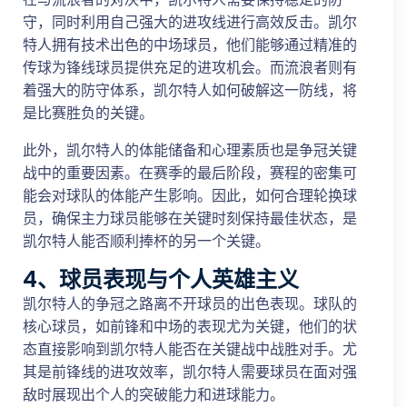
守，同时利用自己强大的进攻线进行高效反击。凯尔
特人拥有技术出色的中场球员，他们能够通过精准的
传球为锋线球员提供充足的进攻机会。而流浪者则有
着强大的防守体系，凯尔特人如何破解这一防线，将
是比赛胜负的关键。
此外，凯尔特人的体能储备和心理素质也是争冠关键
战中的重要因素。在赛季的最后阶段，赛程的密集可
能会对球队的体能产生影响。因此，如何合理轮换球
员，确保主力球员能够在关键时刻保持最佳状态，是
凯尔特人能否顺利捧杯的另一个关键。
4、球员表现与个人英雄主义
凯尔特人的争冠之路离不开球员的出色表现。球队的
核心球员，如前锋和中场的表现尤为关键，他们的状
态直接影响到凯尔特人能否在关键战中战胜对手。尤
其是前锋线的进攻效率，凯尔特人需要球员在面对强
敌时展现出个人的突破能力和进球能力。