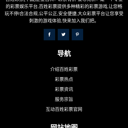
的彩票娱乐平台,百姓彩票提供多种精彩的彩票游戏,让您畅
玩不停!合法合规,公平公正,安全便捷,大众彩票平台让您享受
刺激的游戏体验,快来加入我们把。
导航
介绍百姓彩票
彩票热点
彩票资讯
服务宗旨
互动百姓彩票官网
网站地图