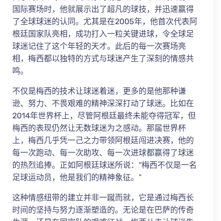
国际赛场时，他就展示出了超凡的球技，并迅速赢得
了全球球迷的认同。尤其是在2005年，他首次代表阿
根廷国家队亮相，成功打入一粒关键进球，令全球足
球迷记住了这个年轻的天才。此后的每一次赛场亮
相，梅西都以独特的方式与球迷产生了深刻的情感共
鸣。
不仅是梅西的技术让球迷着迷，更多的是他那种谦
逊、努力、不畏艰难的精神深深打动了球迷。比如在
2014年世界杯上，尽管阿根廷最终未能夺得冠军，但
梅西的表现仍然让无数球迷为之感动。那届世界杯
上，梅西几乎凭一己之力带领阿根廷闯进决赛，他的
每一次跑动、每一次助攻、每一次进球都赢得了球迷
的热烈追捧。正如阿根廷球迷所说：“梅西不仅是一名
足球运动员，他是我们的精神象征。”
这种情感纽带的建立并非一蹴而就，它是通过梅西长
时间的坚持与努力逐渐塑造的。无论是在巴萨的传奇