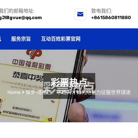
我们的邮箱地址:
致电我们:
gJlBgvue@qq.com
+8615860811880
讯
服务宗旨
互动百姓彩票官网
彩票热点
Home
保罗·博格巴：中场天才如何用魅力征服世界球迷