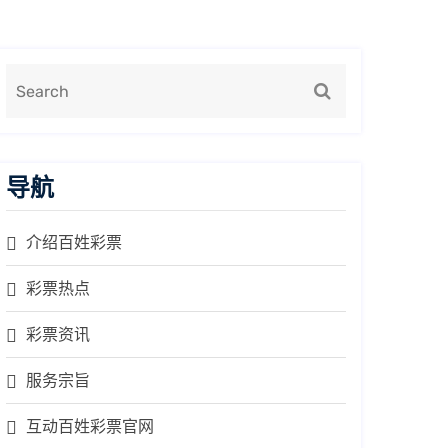
导航
介绍百姓彩票
彩票热点
彩票资讯
服务宗旨
互动百姓彩票官网