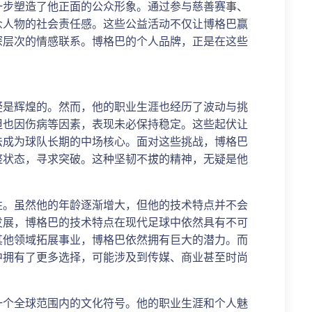
一步塑造了他正面的公众形象。通过参与慈善赛事、
众人物的社会责任感。这些公益活动不仅让博格巴赢
深层次的情感联系。博格巴的个人品牌，正是在这些
疑是辉煌的。然而，他的职业生涯也经历了波动与挑
但也因伤病等因素，表现未必保持稳定。这些起伏让
法成为球队长期的中场核心。面对这些挑战，博格巴
整状态，寻求突破。这种坚韧不拔的精神，无疑是他
性。虽然他的年龄逐渐增大，但他的技术特点并不会
发展，博格巴的技术特点在现代足球中依然具有不可
其他领域拓展事业，博格巴依然拥有巨大的潜力。而
中拥有了更多选择，可能涉及到传媒、商业甚至时尚
一个全球范围内的文化符号。他的职业生涯和个人魅