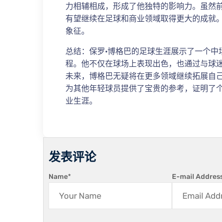
力相辅相成，形成了他独特的影响力。虽然
有望继续在足球和商业领域取得更大的成就
象征。
总结：保罗·博格巴的足球生涯展示了一个中
程。他不仅在球场上表现出色，也通过与球
未来，博格巴无疑将在更多领域继续拓展自
为其他年轻球员提供了宝贵的参考，证明了
业生涯。
发表评论
Name
*
E-mail Addres