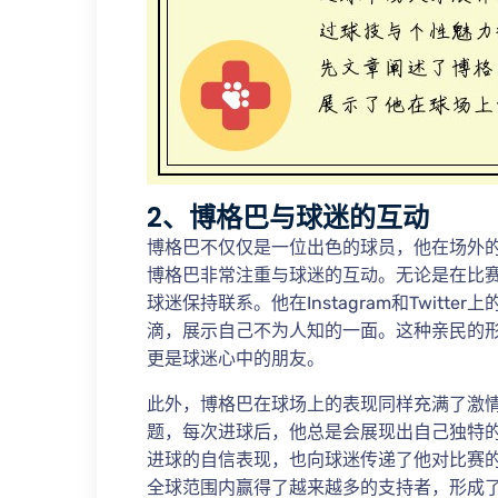
2、博格巴与球迷的互动
博格巴不仅仅是一位出色的球员，他在场外
博格巴非常注重与球迷的互动。无论是在比
球迷保持联系。他在Instagram和Twit
滴，展示自己不为人知的一面。这种亲民的
更是球迷心中的朋友。
此外，博格巴在球场上的表现同样充满了激
题，每次进球后，他总是会展现出自己独特
进球的自信表现，也向球迷传递了他对比赛
全球范围内赢得了越来越多的支持者，形成