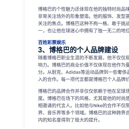
博格巴的个性魅力还体现在他的独特时尚品
非常关注场外的形象塑造。他的服饰、发型
关注的焦点。博格巴这种不拘一格、敢于挑
一，也让他在球迷心中拥有了独一无二的地
百姓彩票娱乐
3、博格巴的个人品牌建设
随着博格巴职业生涯的不断发展，他不仅仅
响力。博格巴的商业价值不仅体现在他作为
分。从耐克、Adidas等运动品牌到一些奢
入的合作。每一项代言都是博格巴个人品牌
博格巴的品牌合作并非仅仅依赖于他在足球
度。博格巴在场下的风格，尤其是他的时尚
相邀请的代言人。比如他与Nike的合作不
界、音乐界等多个领域。博格巴的这种跨界
内的知名度得到了极大的提升。