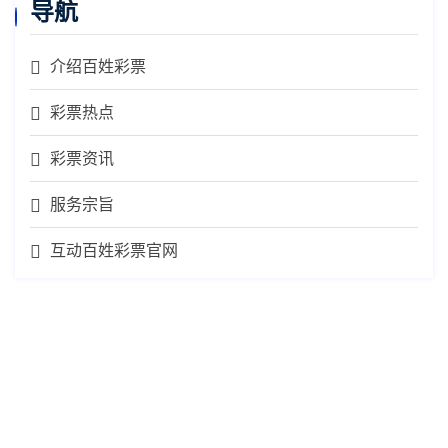
导航
介绍百姓彩票
彩票热点
彩票资讯
服务宗旨
互动百姓彩票官网