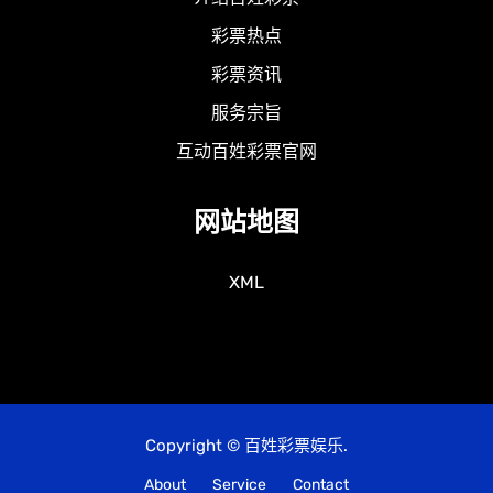
彩票热点
彩票资讯
服务宗旨
互动百姓彩票官网
网站地图
XML
Copyright © 百姓彩票娱乐.
About
Service
Contact