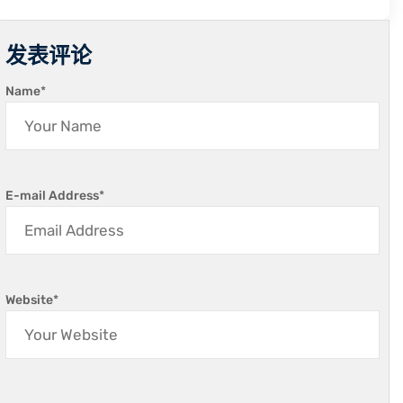
发表评论
Name
*
E-mail Address
*
Website
*