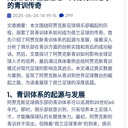
的青训传奇
2025-06-24 14:19:15
299
文章摘要：本文围绕阿贾克斯足球俱乐部崛起的历
程，探索了其青训体系如何成为荷兰足球的传奇。首
先介绍了阿贾克斯青训体系的起源与发展，接着深入
分析了俱乐部在青训方面的创新实践和背后的成功秘
诀。然后，文章探讨了阿贾克斯青训如何影响全球足
球人才的培养，最后通过具体案例总结阿贾克斯青训
模式对现代足球的影响及其启示。本文通过真实数据
与案例，呈现了阿贾克斯从青训到世界足球舞台的崛
起之路，为读者展现了荷兰足球的深厚底蕴。
1、青训体系的起源与发展
阿贾克斯足球俱乐部的青训体系可以追溯到20世纪60
年代。那时，俱乐部就意识到，只有培养本土足球人
才，才能确保球队的长期竞争力。最初，阿贾克斯的
青训并不突出，但随着“荷兰足球革命”的到来，俱乐