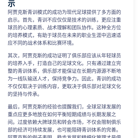
示
阿贾克斯青训模式的成功为现代足球提供了多方面的
启示。首先，青训不应仅仅是技术的训练，更应注重
球员的心理素质、战术理解和团队协作。这种全方位
的培养模式，有助于球员在未来的职业生涯中迅速适
应不同的战术体系和比赛环境。
其次，阿贾克斯的成功证明了俱乐部应该从年轻球员
的培养入手，打造自己的足球文化。只有通过建立完
整的青训体系，俱乐部才能保证在长期内源源不断地
为一线队输送人才，保持竞争力。因此，青训的成功
不仅仅取决于训练内容，更取决于俱乐部对足球文化
的坚持与传承。
最后，阿贾克斯的经验也提醒我们，全球足球发展的
重点应更多地放在如何平衡短期成绩与长期发展之
间。过度依赖大牌球员和转会市场，不仅会限制俱乐
部的经济可持续发展，也可能阻碍青训体系的完善。
阿贾克斯的例子表明，稳步发展和精细化管理才是俱