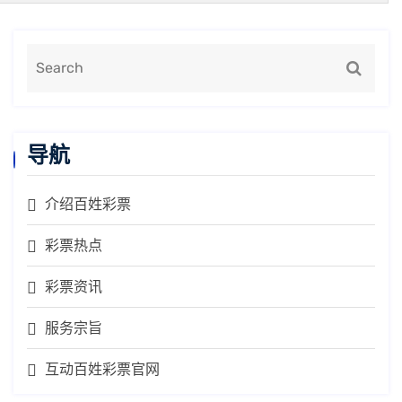
导航
介绍百姓彩票
彩票热点
彩票资讯
服务宗旨
互动百姓彩票官网