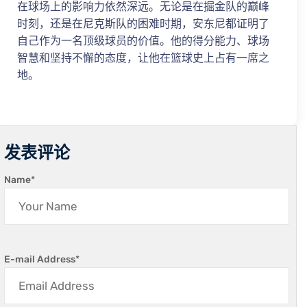
在球场上的影响力依然深远。无论是在掘金队的巅峰
时刻，还是在尼克斯队的困难时期，安东尼都证明了
自己作为一名顶级球员的价值。他的得分能力、球场
智慧和坚持不懈的态度，让他在篮球史上占有一席之
地。
发表评论
Name
*
E-mail Address
*