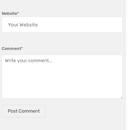
Website
*
Comment
*
Post Comment