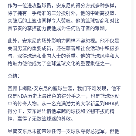
作为一位进攻型球员，安东尼的得分方式多种多样，
除了拥有一手精准的三分投射外，他的中距离投篮、
突破后的上篮也同样令人赞叹。他的篮球智商和对比
赛节奏的掌控能力使他成为任何防守者的难题。
此外，安东尼的场外影响力同样不容忽视。他不仅是
美国男篮的重要成员，还在慈善和社会活动中积极参
与，深得球迷和业内人士的尊重。他的篮球风格和人
格魅力使他成为了全球篮球文化的重要象征之一。
总结：
回顾卡梅隆·安东尼的篮球生涯，我们不难发现，他不
仅是NBA历史上最出色的得分手之一，也是篮球运动
中的传奇人物。从一名充满潜力的大学新星到NBA的
得分王，安东尼凭借他卓越的球技和坚韧不拔的精
神，赢得了无数篮球迷的尊敬。
尽管安东尼未能带领任何一支球队夺得总冠军，但他