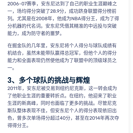
2006-07赛季，安东尼达到了自己的职业生涯巅峰之
一，场均得分突破了28.9分，成功跻身联盟得分榜前
列。尤其是在2008年，他成为NBA得分王，成为了得
分机器的代名词。安东尼凭借其精准的中远投与突破
能力，成为防守者的噩梦。
在掘金队的几年里，安东尼将个人得分与球队成绩有
机结合，虽然未能带队赢得总冠军，但他个人的得分
能力和全面表现仍然使他成为了联盟中的顶级球员之
一。
3、多个球队的挑战与辉煌
2011年，安东尼被交易到纽约尼克斯，这一转会成为
了他职业生涯的重要转折点。在纽约，他迎来了职业
生涯的新高峰，同时也面临了更多的挑战。尽管尼克
斯队整体表现不佳，但安东尼个人的得分表现依旧出
色，曾多次单场得分超过40分，甚至在2014年再次夺
得得分王。