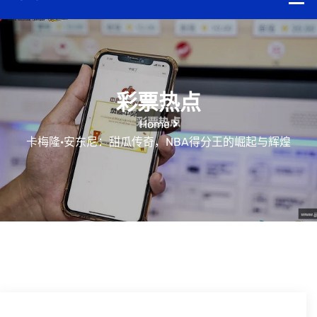
彩票热点
Home
卡梅隆·安东尼：甜瓜传奇，NBA得分王的崛起与辉煌