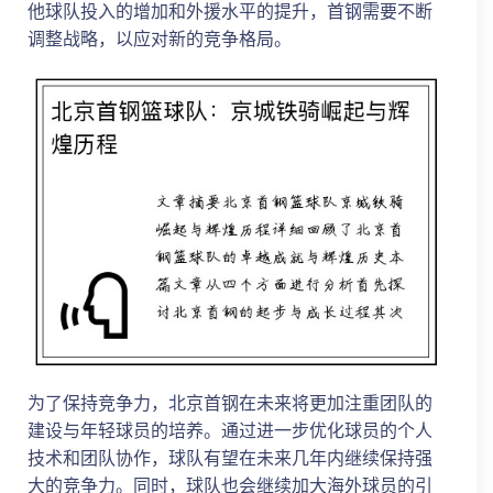
他球队投入的增加和外援水平的提升，首钢需要不断
调整战略，以应对新的竞争格局。
为了保持竞争力，北京首钢在未来将更加注重团队的
建设与年轻球员的培养。通过进一步优化球员的个人
技术和团队协作，球队有望在未来几年内继续保持强
大的竞争力。同时，球队也会继续加大海外球员的引