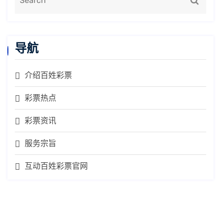
导航
介绍百姓彩票
彩票热点
彩票资讯
服务宗旨
互动百姓彩票官网