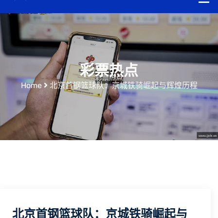
彩票热点
Home
北京首钢篮球队：京城铁骑崛起与辉煌历程
北京首钢篮球队：京城铁骑崛起与