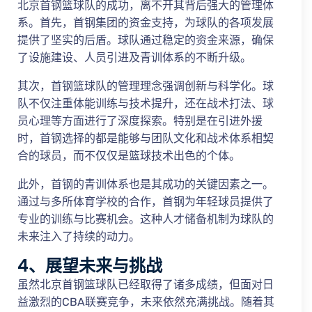
北京首钢篮球队的成功，离不开其背后强大的管理体
系。首先，首钢集团的资金支持，为球队的各项发展
提供了坚实的后盾。球队通过稳定的资金来源，确保
了设施建设、人员引进及青训体系的不断升级。
其次，首钢篮球队的管理理念强调创新与科学化。球
队不仅注重体能训练与技术提升，还在战术打法、球
员心理等方面进行了深度探索。特别是在引进外援
时，首钢选择的都是能够与团队文化和战术体系相契
合的球员，而不仅仅是篮球技术出色的个体。
此外，首钢的青训体系也是其成功的关键因素之一。
通过与多所体育学校的合作，首钢为年轻球员提供了
专业的训练与比赛机会。这种人才储备机制为球队的
未来注入了持续的动力。
4、展望未来与挑战
虽然北京首钢篮球队已经取得了诸多成绩，但面对日
益激烈的CBA联赛竞争，未来依然充满挑战。随着其