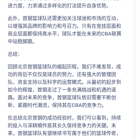
进力度，力求通过多样化的打法提升自身优势。
此外，首钢篮球队还需更加关注球迷和市场的互动，
以增强其品牌的影响力和号召力。只有在竞技层面和
商业层面都保持高水平，球队才能在未来的CBA联赛
中站稳脚跟。
总结：
回顾北京首钢篮球队的崛起历程，我们不难发现，成
功的背后不仅仅是球员的努力，还有强大的管理团
队、资金支持以及科学的运营模式。从最初的起步到
如今的辉煌，首钢走过了一条充满挑战和机遇的道
路。面对未来的竞争，首钢篮球队依旧需要不断创
新，紧跟时代潮流，保持其在CBA的竞争力。
在总结北京首钢的成功经验时，我们可以看到，持续
的投入与深耕细作是其长久保持竞争力的关键。未
来，首钢篮球队有望继续书写属于他们的篮球传奇，