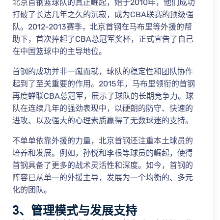
北京首钢篮球队的真正崛起，始于2010年，他们成功
打破了长达几年之久的沉寂，成为CBA联赛的顶级强
队。2012-2013赛季，北京首钢在马布里等外援的帮
助下，首次捧起了CBA总冠军奖杯，正式宣告了自己
在中国篮球中的主导地位。
首钢的成功并非一蹴而就，球队的稳定性和团队协作
起到了至关重要的作用。2015年，马布里领衔的首钢
再度蝉联CBA总冠军，展示了球队的长期竞争力。球
队在连续几年的强劲表现中，以硬朗的防守、快速的
进攻、以及强大的心理素质赢得了无数球迷的支持。
不单单依靠外援的力量，北京首钢还注重本土球员的
培养和发展。例如，孙悦和李根等球员的崛起，使得
首钢具备了更多的战术灵活性和深度。如今，首钢的
阵容已从单一的外援主导，发展为一个均衡的、多元
化的团队。
3、管理模式与发展支持