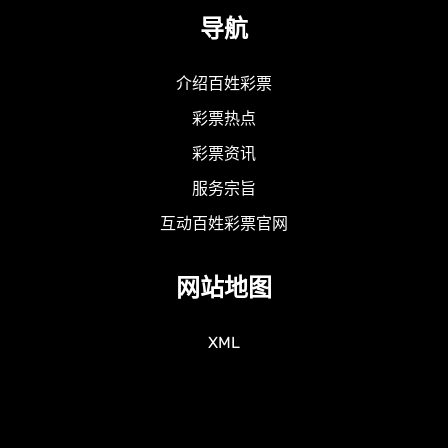
导航
介绍百姓彩票
彩票热点
彩票资讯
服务宗旨
互动百姓彩票官网
网站地图
XML