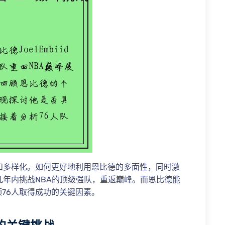
和多样化。如何更好地利用恩比德的多面性，同时激
几年内挑战NBA的顶级强队，重返巅峰。而恩比德能
76人取得成功的关键因素。