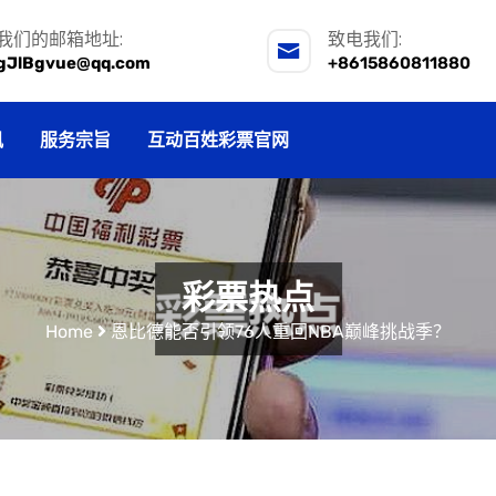
我们的邮箱地址:
致电我们:
gJlBgvue@qq.com
+8615860811880
讯
服务宗旨
互动百姓彩票官网
彩票热点
Home
恩比德能否引领76人重回NBA巅峰挑战季？