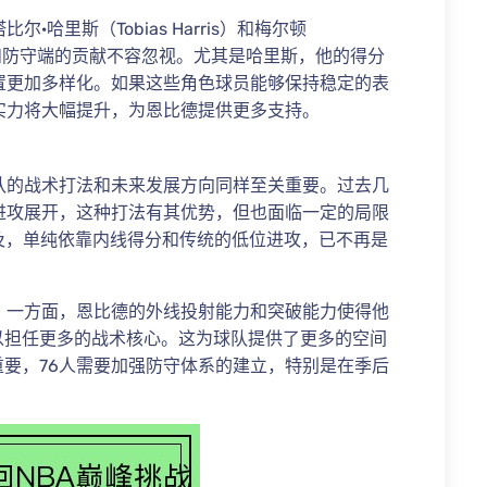
哈里斯（Tobias Harris）和梅尔顿
在进攻端和防守端的贡献不容忽视。尤其是哈里斯，他的得分
置更加多样化。如果这些角色球员能够保持稳定的表
实力将大幅提升，为恩比德提供更多支持。
队的战术打法和未来发展方向同样至关重要。过去几
进攻展开，这种打法有其优势，但也面临一定的局限
及，单纯依靠内线得分和传统的低位进攻，已不再是
。一方面，恩比德的外线投射能力和突破能力使得他
以担任更多的战术核心。这为球队提供了更多的空间
要，76人需要加强防守体系的建立，特别是在季后