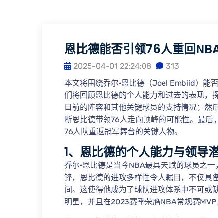
恩比德能否引领76人重回NB
2025-04-01 22:24:08
313
本文将围绕乔尔·恩比德（Joel Embiid
们将回顾恩比德的个人能力和过去的表现，探
目前的阵容和其他关键球员的支持情况；然
断恩比德带领76人走向顶峰的可能性。最后
76人队重返冠军舞台的关键人物。
1、恩比德的个人能力与领导
乔尔·恩比德是当今NBA最具天赋的球员之
锋，恩比德的进攻多样性令人瞩目，不仅具
间。这使得他成为了球队进攻体系中不可或缺
明星，并且在2023赛季荣膺NBA常规赛M