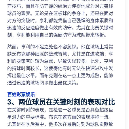
守技巧，而且在防守端的统治力使得他成为对方锋线
球员的噩梦。无论是在篮板球的争夺上，还是在面对
对方的突破时，亨利都能凭借自己强悍的身体素质和
迅速的反应速度做出有效的防守。尤其在比赛关键时
刻，亨利能利用自己的强硬防守为球队带来转折。
然而，亨利的不足之处也不容忽视。他在球场上常常
缺乏布克那种细腻的篮球智慧，尤其是在进攻端，亨
利的决策有时较为急躁，导致失误较多。此外，亨利
的持球时间较长，这使得他有时无法在快速进攻中发
挥出最佳水平。而布克则在这一点上更为成熟，能够
通过迅速的球场阅读做出最优决策。
百姓彩票娱乐
3、两位球员在关键时刻的表现对比
在关键时刻的表现，是检验一名球员是否具备超级巨
星潜力的重要标准。布克在这方面的表现堪称一流，
尤其是在季后赛中，他多次在最后时刻为球队贡献致