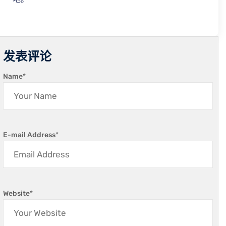
发表评论
Name
*
E-mail Address
*
Website
*