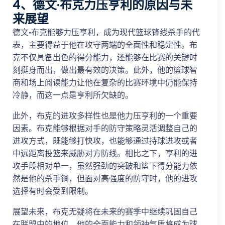
4、德文·布克力压亨利的原因与未
来展望
德文·布克能够力压亨利，成为现代篮球锋线杀手的代
表，主要得益于他在攻守两端的全面性和稳定性。布
克不仅具备出色的得分能力，还能够在比赛的关键时
刻挺身而出，做出最有效的决策。此外，他的篮球智
商和场上阅读能力让他在复杂的比赛环境中仍能保持
冷静，而这一点是亨利所欠缺的。
此外，布克的进攻多样性也是他力压亨利的一个重要
因素。布克能够根据对手的防守策略灵活调整自己的
进攻方式，既能够打快攻，也能够通过持球进攻或者
中远距离投篮来威胁对方防线。相比之下，亨利的进
攻手段相对单一，虽然强劲的突破和篮下得分能力依
然是他的杀手锏，但面对高强度的防守时，他的进攻
选择有时会受到限制。
展望未来，布克无疑将在未来的赛季中继续巩固自己
在联盟中的地位。他的全面能力和领袖气质将成为球