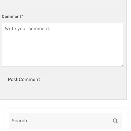
Comment
*
Post Comment