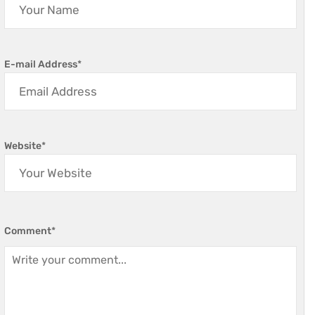
E-mail Address
*
Website
*
Comment
*