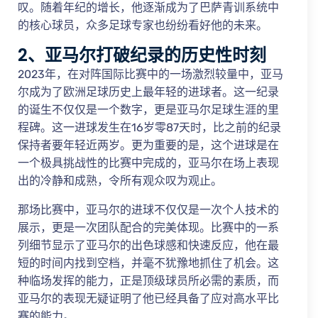
叹。随着年纪的增长，他逐渐成为了巴萨青训系统中
的核心球员，众多足球专家也纷纷看好他的未来。
2、亚马尔打破纪录的历史性时刻
2023年，在对阵国际比赛中的一场激烈较量中，亚马
尔成为了欧洲足球历史上最年轻的进球者。这一纪录
的诞生不仅仅是一个数字，更是亚马尔足球生涯的里
程碑。这一进球发生在16岁零87天时，比之前的纪录
保持者要年轻近两岁。更为重要的是，这个进球是在
一个极具挑战性的比赛中完成的，亚马尔在场上表现
出的冷静和成熟，令所有观众叹为观止。
那场比赛中，亚马尔的进球不仅仅是一次个人技术的
展示，更是一次团队配合的完美体现。比赛中的一系
列细节显示了亚马尔的出色球感和快速反应，他在最
短的时间内找到空档，并毫不犹豫地抓住了机会。这
种临场发挥的能力，正是顶级球员所必需的素质，而
亚马尔的表现无疑证明了他已经具备了应对高水平比
赛的能力。