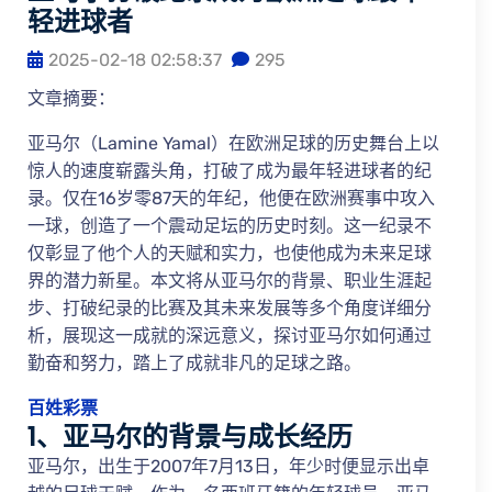
轻进球者
2025-02-18 02:58:37
295
文章摘要：
亚马尔（Lamine Yamal）在欧洲足球的历史舞台上以
惊人的速度崭露头角，打破了成为最年轻进球者的纪
录。仅在16岁零87天的年纪，他便在欧洲赛事中攻入
一球，创造了一个震动足坛的历史时刻。这一纪录不
仅彰显了他个人的天赋和实力，也使他成为未来足球
界的潜力新星。本文将从亚马尔的背景、职业生涯起
步、打破纪录的比赛及其未来发展等多个角度详细分
析，展现这一成就的深远意义，探讨亚马尔如何通过
勤奋和努力，踏上了成就非凡的足球之路。
百姓彩票
1、亚马尔的背景与成长经历
亚马尔，出生于2007年7月13日，年少时便显示出卓