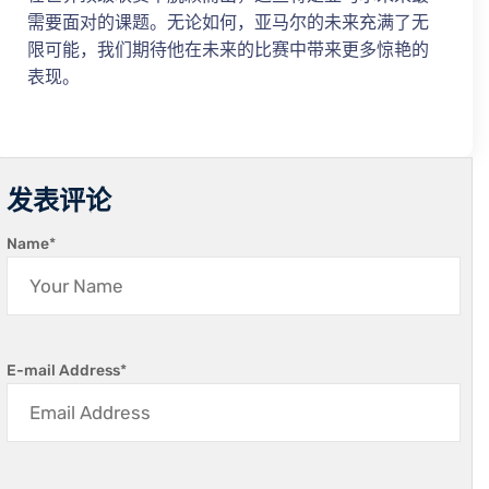
需要面对的课题。无论如何，亚马尔的未来充满了无
限可能，我们期待他在未来的比赛中带来更多惊艳的
表现。
发表评论
Name
*
E-mail Address
*