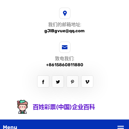
我们的邮箱地址:
gJlBgvue@qq.com
致电我们:
+8615860811880