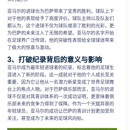
亚马尔的进球也为巴萨带来了宝贵的胜利，球队上下
对于他的表现给予了高度评价。球队主帅以及队友们
都认为，这个进球不仅为球队增添了胜利的光彩，更
为巴萨的未来注入了无限的希望。亚马尔的名字开始
在足球界广泛传颂，他的突破性表现给全球球迷带来
了极大的惊喜与激动。
3、打破纪录背后的意义与影响
亚马尔成为最年轻进球者的纪录，标志着他的足球生
涯进入了新的阶段。这一成就对于他的个人成长至关
重要，因为它让他从一名潜力新星变成了世界足球舞
台上的焦点人物。对于巴萨俱乐部而言，亚马尔的进
球不仅是对其青训体系的一次成功证明，更意味着俱
乐部未来的竞争力得到了保障。作为一个天赋异禀的
年轻球员，亚马尔的成功让巴萨的青训计划更加受到
关注，甚至成为了未来的足球风向标。