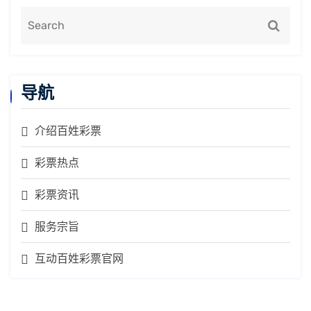
导航
介绍百姓彩票
彩票热点
彩票资讯
服务宗旨
互动百姓彩票官网