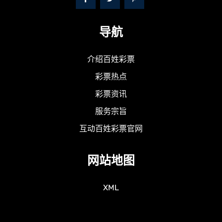
导航
介绍百姓彩票
彩票热点
彩票资讯
服务宗旨
互动百姓彩票官网
网站地图
XML