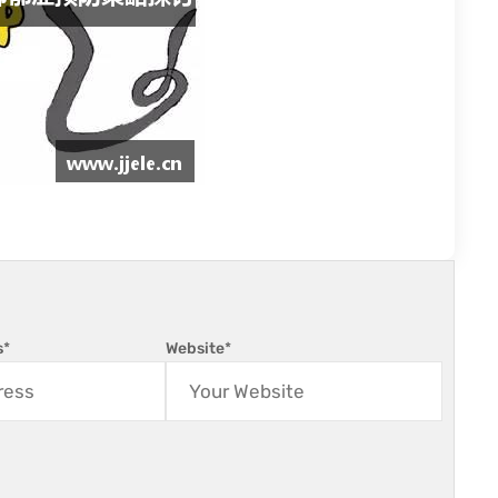
s
*
Website
*