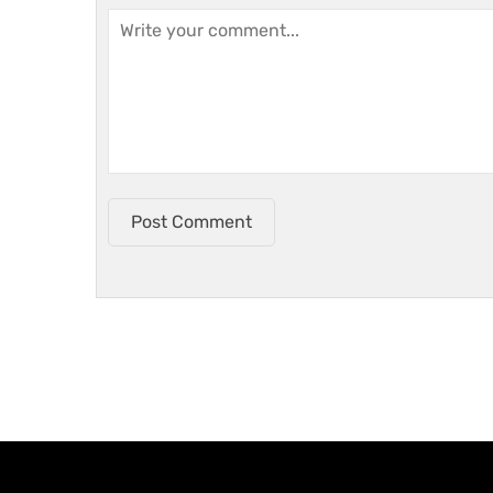
Post Comment