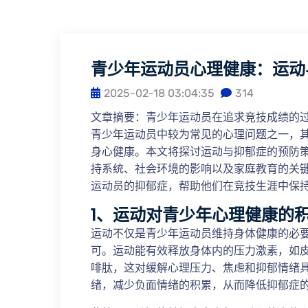
青少年运动员心理健康：运动
2025-02-18 03:04:35
314
文章摘要：青少年运动员在追求竞技成绩的
青少年运动员中较为常见的心理问题之一，
身心健康。本文将探讨运动与抑郁症的预防
持系统、社会环境的影响以及家庭教育的关
运动员的抑郁症，帮助他们在竞技生涯中保
1、运动对青少年心理健康的
运动不仅是青少年运动员维持身体健康的必
可。运动能有效释放身体内的压力激素，如
啡肽，这对缓解心理压力、焦虑和抑郁情绪
绪，减少负面情绪的积累，从而降低抑郁症