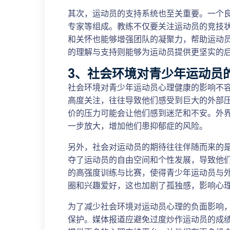
其次，运动员的支持系统也至关重要。一个
专家等组成。教练不仅要关注运动员的竞技
和关怀也能够增强团队的凝聚力，帮助运动
的理解与支持则能够为运动员提供更坚实的
3、社会环境对青少年运动员
社会环境对青少年运动员心理健康的影响不
高度关注，往往导致他们感受到巨大的外部
价的压力可能会让他们感到迷茫和不安。外
一步放大，增加他们患抑郁症的风险。
另外，社会对运动员的期待往往伴随而来的
夺了运动员的自由空间和个性发展，导致他
的高强度训练与比赛，使得青少年运动员与
圈和兴趣爱好，这也加剧了孤独感，影响心
为了减少社会环境对运动员心理的负面影响
保护。媒体报道应避免过度炒作运动员的成