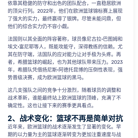
依靠其稳健的防守和出色的团队配合，一直稳居欧洲
的顶尖行列。2022年，他们在欧洲篮球锦标赛上展现
了强大的实力，最终赢得了银牌。尽管未能问鼎，但
他们的综合实力仍不容小觑。
法国则以其全面的阵容著称，球员像尼古拉·巴图姆和
埃文·富尼耶等人，既能攻能守，深得教练的信赖。尤
其在防守端，法国队的应对能力让对手极为头疼。再
者，希腊篮球的崛起，也为其他球队带来压力。2023
年，希腊队凭借扬尼斯·阿德托昆博的压倒性表现，强
势晋级决赛，成为欧洲篮球的黑马。
这几支强队之间的竞争十分激烈，随着球员的调整和
战术革新，谁能最终站上欧洲篮球的顶峰，充满了不
确定性。这也让接下来的赛季更具看点。
2、战术变化：篮球不再是简单对抗
近年来，欧洲篮球的战术逐渐发生了显著的变化。早
期的以力量为主的篮球逐渐转变为更加注重速度与战