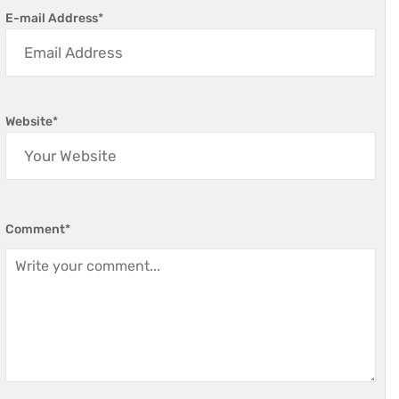
E-mail Address
*
Website
*
Comment
*