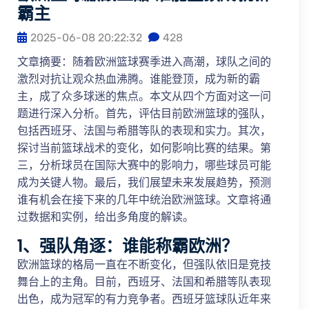
霸主
2025-06-08 20:22:32
428
文章摘要：随着欧洲篮球赛季进入高潮，球队之间的
激烈对抗让观众热血沸腾。谁能登顶，成为新的霸
主，成了众多球迷的焦点。本文从四个方面对这一问
题进行深入分析。首先，评估目前欧洲篮球的强队，
包括西班牙、法国与希腊等队的表现和实力。其次，
探讨当前篮球战术的变化，如何影响比赛的结果。第
三，分析球员在国际大赛中的影响力，哪些球员可能
成为关键人物。最后，我们展望未来发展趋势，预测
谁有机会在接下来的几年中统治欧洲篮球。文章将通
过数据和实例，给出多角度的解读。
1、强队角逐：谁能称霸欧洲？
欧洲篮球的格局一直在不断变化，但强队依旧是竞技
舞台上的主角。目前，西班牙、法国和希腊等队表现
出色，成为冠军的有力竞争者。西班牙篮球队近年来