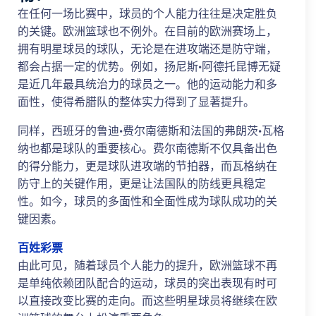
在任何一场比赛中，球员的个人能力往往是决定胜负
的关键。欧洲篮球也不例外。在目前的欧洲赛场上，
拥有明星球员的球队，无论是在进攻端还是防守端，
都会占据一定的优势。例如，扬尼斯·阿德托昆博无疑
是近几年最具统治力的球员之一。他的运动能力和多
面性，使得希腊队的整体实力得到了显著提升。
同样，西班牙的鲁迪·费尔南德斯和法国的弗朗茨·瓦格
纳也都是球队的重要核心。费尔南德斯不仅具备出色
的得分能力，更是球队进攻端的节拍器，而瓦格纳在
防守上的关键作用，更是让法国队的防线更具稳定
性。如今，球员的多面性和全面性成为球队成功的关
键因素。
百姓彩票
由此可见，随着球员个人能力的提升，欧洲篮球不再
是单纯依赖团队配合的运动，球员的突出表现有时可
以直接改变比赛的走向。而这些明星球员将继续在欧