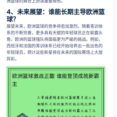
洲篮球的舞台上扮演重要角色。
4、未来展望：谁能长期主导欧洲篮
球？
展望未来，欧洲篮球的竞争将愈加激烈。随着青训体
系的不断完善，更多具有天赋的年轻球员正在崭露头
角，欧洲的篮球强队将面临更为严峻的挑战。例如，
西班牙和法国的青训体系已经开始培养出一批出色的
年轻球员，预计这些新星将在未来的国际赛场上大放
异彩。