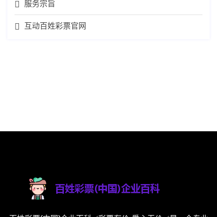
服务宗旨
互动百姓彩票官网