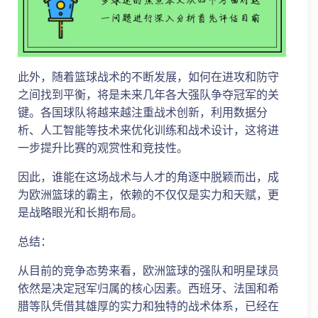
此外，随着篮球战术的不断发展，如何在进攻和防守
之间找到平衡，将是未来几年各大强队争夺冠军的关
键。各国球队将越来越注重战术创新，利用数据分
析、人工智能等技术来优化训练和战术设计，这将进
一步提升比赛的观赏性和竞技性。
因此，谁能在这场战术与人才的角逐中脱颖而出，成
为欧洲篮球的霸主，依赖的不仅仅是实力和天赋，更
是战略眼光和长期布局。
总结：
从目前的竞争态势来看，欧洲篮球的强队和明星球员
依然是决定冠军归属的核心因素。西班牙、法国和希
腊等队凭借其雄厚的实力和独特的战术体系，已经在