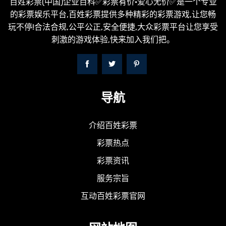
百姓彩票(中国)企业百科✅彩票有价·爱心无价✅是一个专业
的彩票娱乐平台,百姓彩票提供多种精彩的彩票游戏,让您畅
玩不停!合法合规,公平公正,安全便捷,大众彩票平台让您享受
刺激的游戏体验,快来加入我们把。
导航
介绍百姓彩票
彩票热点
彩票资讯
服务宗旨
互动百姓彩票官网