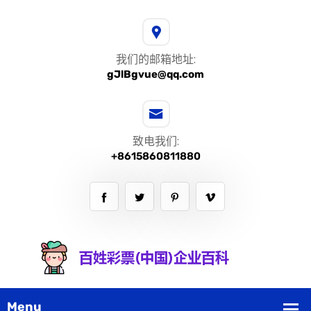
我们的邮箱地址:
gJlBgvue@qq.com
致电我们:
+8615860811880