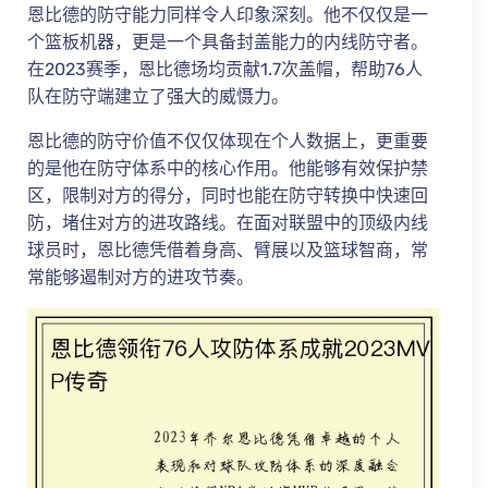
恩比德的防守能力同样令人印象深刻。他不仅仅是一
个篮板机器，更是一个具备封盖能力的内线防守者。
在2023赛季，恩比德场均贡献1.7次盖帽，帮助76人
队在防守端建立了强大的威慑力。
恩比德的防守价值不仅仅体现在个人数据上，更重要
的是他在防守体系中的核心作用。他能够有效保护禁
区，限制对方的得分，同时也能在防守转换中快速回
防，堵住对方的进攻路线。在面对联盟中的顶级内线
球员时，恩比德凭借着身高、臂展以及篮球智商，常
常能够遏制对方的进攻节奏。